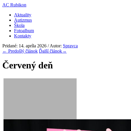
AC Rubikon
Aktuality
Autizmus
Škola
Fotoalbum
Kontakty
Pridané: 14. apríla 2026 / Autor:
Spravca
←
Predošlý článok
Ďalší článok
→
Červený deň