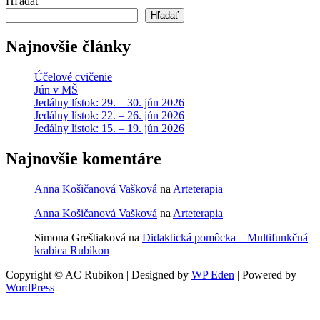
Hľadať
Hľadať
Najnovšie články
Účelové cvičenie
Jún v MŠ
Jedálny lístok: 29. – 30. jún 2026
Jedálny lístok: 22. – 26. jún 2026
Jedálny lístok: 15. – 19. jún 2026
Najnovšie komentáre
Anna Košičanová Vašková
na
Arteterapia
Anna Košičanová Vašková
na
Arteterapia
Simona Greštiaková
na
Didaktická pomôcka – Multifunkčná
krabica Rubikon
Copyright © AC Rubikon | Designed by
WP Eden
| Powered by
WordPress