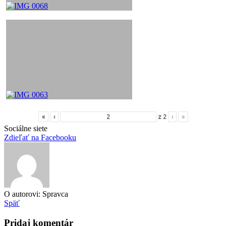
«
‹
z
2
›
»
Sociálne siete
Zdieľať na Facebooku
O autorovi: Spravca
Späť
Pridaj komentár