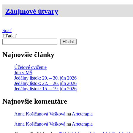
Záujmové útvary
Späť
Hľadať
Hľadať
Najnovšie články
Účelové cvičenie
Jún v MŠ
Jedálny lístok: 29. – 30. jún 2026
Jedálny lístok: 22. – 26. jún 2026
Jedálny lístok: 15. – 19. jún 2026
Najnovšie komentáre
Anna Košičanová Vašková
na
Arteterapia
Anna Košičanová Vašková
na
Arteterapia