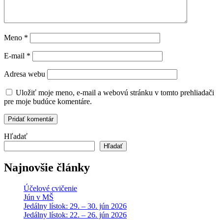
Meno
*
E-mail
*
Adresa webu
Uložiť moje meno, e-mail a webovú stránku v tomto prehliadači
pre moje budúce komentáre.
Hľadať
Hľadať
Najnovšie články
Účelové cvičenie
Jún v MŠ
Jedálny lístok: 29. – 30. jún 2026
Jedálny lístok: 22. – 26. jún 2026