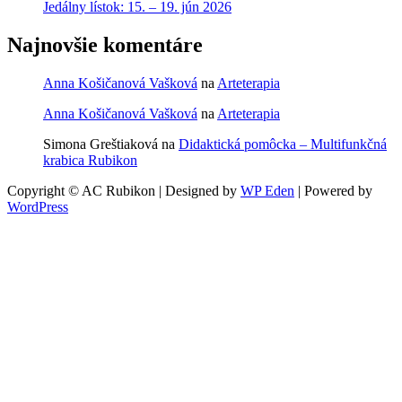
Jedálny lístok: 15. – 19. jún 2026
Najnovšie komentáre
Anna Košičanová Vašková
na
Arteterapia
Anna Košičanová Vašková
na
Arteterapia
Simona Greštiaková
na
Didaktická pomôcka – Multifunkčná
krabica Rubikon
Copyright © AC Rubikon | Designed by
WP Eden
| Powered by
WordPress