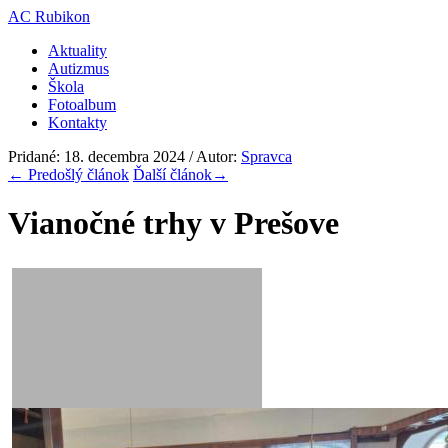
AC Rubikon
Aktuality
Autizmus
Škola
Fotoalbum
Kontakty
Pridané: 18. decembra 2024 / Autor:
Spravca
←
Predošlý článok
Ďalší článok
→
Vianočné trhy v Prešove