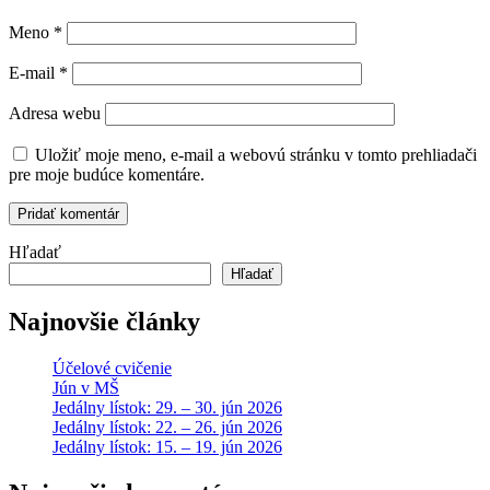
Meno
*
E-mail
*
Adresa webu
Uložiť moje meno, e-mail a webovú stránku v tomto prehliadači
pre moje budúce komentáre.
Hľadať
Hľadať
Najnovšie články
Účelové cvičenie
Jún v MŠ
Jedálny lístok: 29. – 30. jún 2026
Jedálny lístok: 22. – 26. jún 2026
Jedálny lístok: 15. – 19. jún 2026