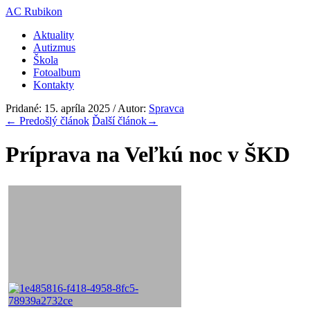
AC Rubikon
Aktuality
Autizmus
Škola
Fotoalbum
Kontakty
Pridané: 15. apríla 2025 / Autor:
Spravca
←
Predošlý článok
Ďalší článok
→
Príprava na Veľkú noc v ŠKD