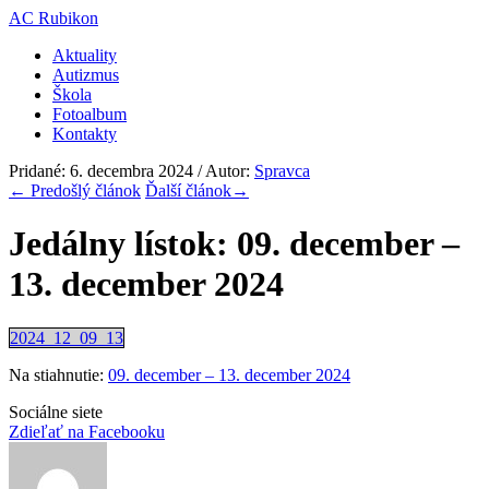
AC Rubikon
Aktuality
Autizmus
Škola
Fotoalbum
Kontakty
Pridané: 6. decembra 2024 / Autor:
Spravca
←
Predošlý článok
Ďalší článok
→
Jedálny lístok: 09. december –
13. december 2024
2024_12_09_13
Na stiahnutie:
09. december – 13. december 2024
Sociálne siete
Zdieľať na Facebooku