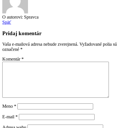
O autorovi: Spravca
Späť
Pridaj komentár
Vaša e-mailová adresa nebude zverejnená.
Vyžadované polia sú
označené
*
Komentár
*
Meno
*
E-mail
*
Adresa webu