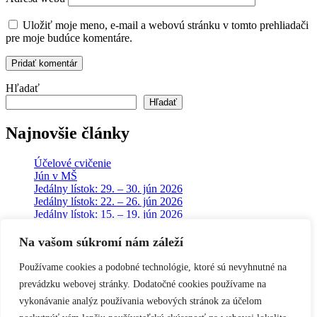
Uložiť moje meno, e-mail a webovú stránku v tomto prehliadači
pre moje budúce komentáre.
Hľadať
Hľadať
Najnovšie články
Účelové cvičenie
Jún v MŠ
Jedálny lístok: 29. – 30. jún 2026
Jedálny lístok: 22. – 26. jún 2026
Jedálny lístok: 15. – 19. jún 2026
Na vašom súkromí nám záleží
Najnovšie komentáre
Používame cookies a podobné technológie, ktoré sú nevyhnutné na
Anna Košičanová Vašková
na
Arteterapia
prevádzku webovej stránky. Dodatočné cookies používame na
Anna Košičanová Vašková
na
Arteterapia
vykonávanie analýz používania webových stránok za účelom